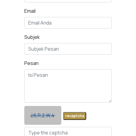
Email
Subjek
Pesan
J,6,R,2,W,4
recaptcha